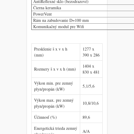
AntiReflexné sklo (bezodrazové)
Čierna keramika
PowerVent
Rám na zabudovanie D=100 mm
Komunikačný modul pre Wifi
Presklenie š x v x h
1277 x
(mm)
390 x 286
1404 x
Rozmery š x v x h (mm)
830 x 481
Výkon min. pre zemný
5,1/5,6
plyn/propán (kW)
Výkon max. pre zemný
10,8/10,6
plyn/propán (kW)
Účinnosť (%)
89,6
Energetická trieda zemný
A/A